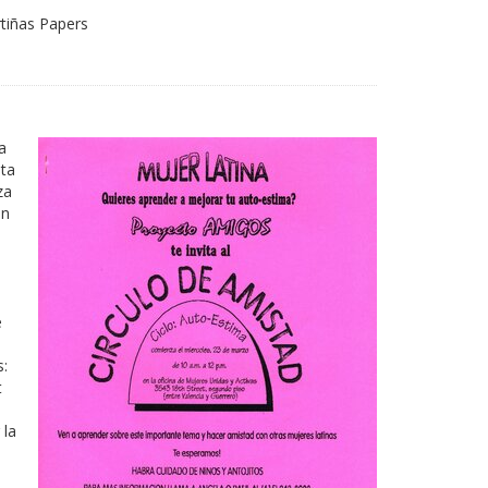
rtiñas Papers
a
ta
za
en
e
:
t
 la