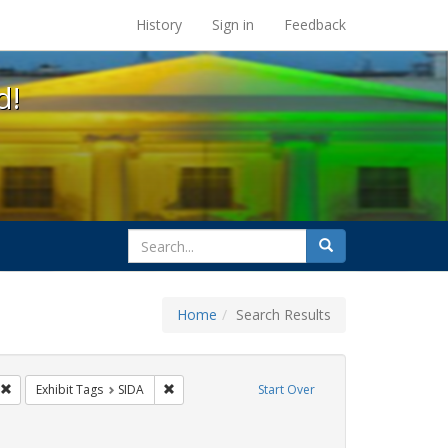
s at the UC Berkeley Library
History
Sign in
Feedback
d!
search
Search
for
Home
Search Results
GLBTHS
Remove constraint Exhibit Tags: Immigration
Remove constraint Exhibit Tags: SIDA
Exhibit Tags
SIDA
Start Over