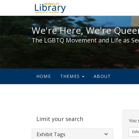
We're Here, We're Queer,
We're Here, We're Queer
The LGBTQ Movement and Life as Se
HOME
THEMES
ABOUT
Sear
Limit your search
Cons
You 
Exhi
Exhibit Tags