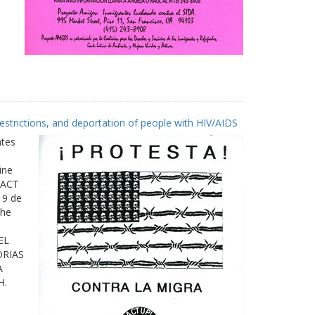
estrictions, and deportation of people with HIV/AIDS
ates
ine
 ACT
19 de
The
EL
ORIAS
A
H.