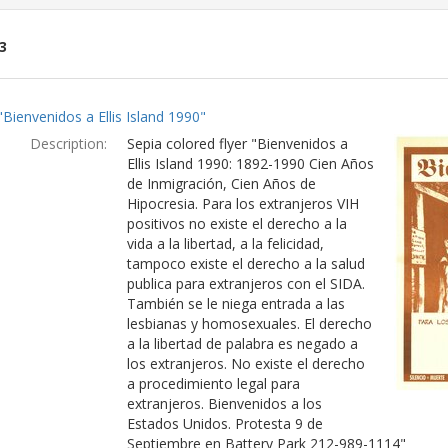
3
ch
"Bienvenidos a Ellis Island 1990"
lts
Description:
Sepia colored flyer "Bienvenidos a
Ellis Island 1990: 1892-1990 Cien Años
de Inmigración, Cien Años de
Hipocresia. Para los extranjeros VIH
positivos no existe el derecho a la
vida a la libertad, a la felicidad,
tampoco existe el derecho a la salud
publica para extranjeros con el SIDA.
También se le niega entrada a las
lesbianas y homosexuales. El derecho
a la libertad de palabra es negado a
los extranjeros. No existe el derecho
a procedimiento legal para
extranjeros. Bienvenidos a los
Estados Unidos. Protesta 9 de
Septiembre en Battery Park 212-989-1114"