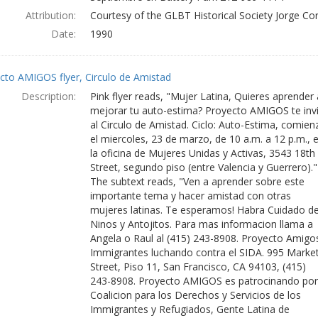
Attribution:
Courtesy of the GLBT Historical Society Jorge Co
Date:
1990
cto AMIGOS flyer, Circulo de Amistad
Description:
Pink flyer reads, "Mujer Latina, Quieres aprender 
mejorar tu auto-estima? Proyecto AMIGOS te invi
al Circulo de Amistad. Ciclo: Auto-Estima, comien
el miercoles, 23 de marzo, de 10 a.m. a 12 p.m., 
la oficina de Mujeres Unidas y Activas, 3543 18th
Street, segundo piso (entre Valencia y Guerrero)."
The subtext reads, "Ven a aprender sobre este
importante tema y hacer amistad con otras
mujeres latinas. Te esperamos! Habra Cuidado d
Ninos y Antojitos. Para mas informacion llama a
Angela o Raul al (415) 243-8908. Proyecto Amigos
Immigrantes luchando contra el SIDA. 995 Marke
Street, Piso 11, San Francisco, CA 94103, (415)
243-8908. Proyecto AMIGOS es patrocinando por
Coalicion para los Derechos y Servicios de los
Immigrantes y Refugiados, Gente Latina de