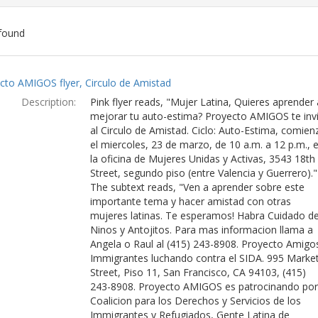
found
ch
cto AMIGOS flyer, Circulo de Amistad
lts
Description:
Pink flyer reads, "Mujer Latina, Quieres aprender 
mejorar tu auto-estima? Proyecto AMIGOS te invi
al Circulo de Amistad. Ciclo: Auto-Estima, comien
el miercoles, 23 de marzo, de 10 a.m. a 12 p.m., 
la oficina de Mujeres Unidas y Activas, 3543 18th
Street, segundo piso (entre Valencia y Guerrero)."
The subtext reads, "Ven a aprender sobre este
importante tema y hacer amistad con otras
mujeres latinas. Te esperamos! Habra Cuidado d
Ninos y Antojitos. Para mas informacion llama a
Angela o Raul al (415) 243-8908. Proyecto Amigos
Immigrantes luchando contra el SIDA. 995 Marke
Street, Piso 11, San Francisco, CA 94103, (415)
243-8908. Proyecto AMIGOS es patrocinando por
Coalicion para los Derechos y Servicios de los
Immigrantes y Refugiados, Gente Latina de