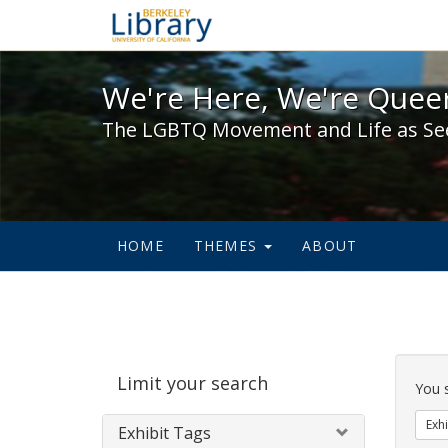
We're Here, We're Queer,
We're Here, We're Queer
The LGBTQ Movement and Life as Se
HOME
THEMES
ABOUT
Sear
Limit your search
Cons
You 
Exhi
Exhibit Tags