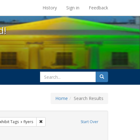
s at the UC Berkeley Library
History
Sign in
Feedback
d!
search
Search
for
Home
Search Results
GLBTHS
e constraint Exhibit Tags: SIDA
Remove constraint Exhibit Tags: flyers
xhibit Tags
flyers
Start Over
xhibit Tags: latinas