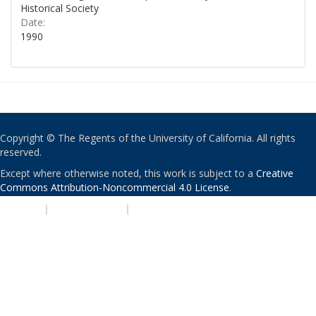
Historical Society
Date:
1990
Copyright © The Regents of the University of California. All rights
reserved.
Except where otherwise noted, this work is subject to a
Creative
Commons Attribution-Noncommercial 4.0 License
.
PRIVACY
|
ACCESSIBILITY
|
NONDISCRIMINATION