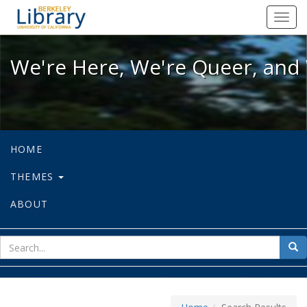
We're Here, We're Queer, and We're
Toggl
navig
We're Here, We're Queer, and 
HOME
THEMES
ABOUT
sear
Sea
for