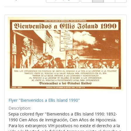
of
results
results
as:
Search
to
display
Results
per
page
Flyer "Bienvenidos a Ellis Island 1990"
Description:
Sepia colored flyer "Bienvenidos a Ellis Island 1990: 1892-
1990 Cien Años de Inmigración, Cien Años de Hipocresia.
Para los extranjeros VIH positivos no existe el derecho a la