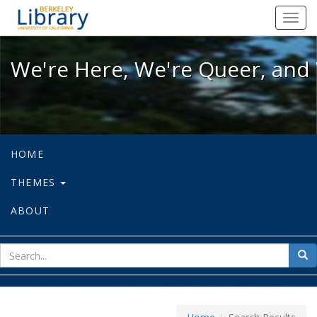
We're Here, We're Queer, and We're
Toggl
navig
We're Here, We're Queer, and 
HOME
THEMES
ABOUT
sear
Sea
for