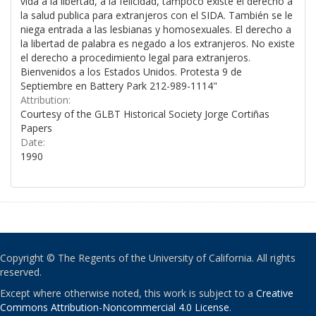
vida a la libertad, a la felicidad, tampoco existe el derecho a
la salud publica para extranjeros con el SIDA. También se le
niega entrada a las lesbianas y homosexuales. El derecho a
la libertad de palabra es negado a los extranjeros. No existe
el derecho a procedimiento legal para extranjeros.
Bienvenidos a los Estados Unidos. Protesta 9 de
Septiembre en Battery Park 212-989-1114"
Attribution:
Courtesy of the GLBT Historical Society Jorge Cortiñas
Papers
Date:
1990
Copyright © The Regents of the University of California. All rights
reserved.
Except where otherwise noted, this work is subject to a
Creative
Commons Attribution-Noncommercial 4.0 License
.