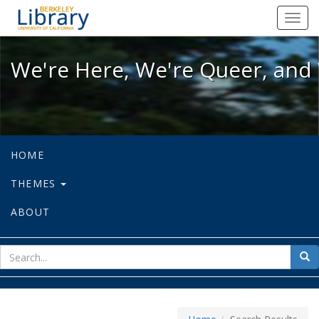
We're Here, We're Queer, and We're
Toggl
navig
We're Here, We're Queer, and 
HOME
THEMES
ABOUT
sear
Sea
for