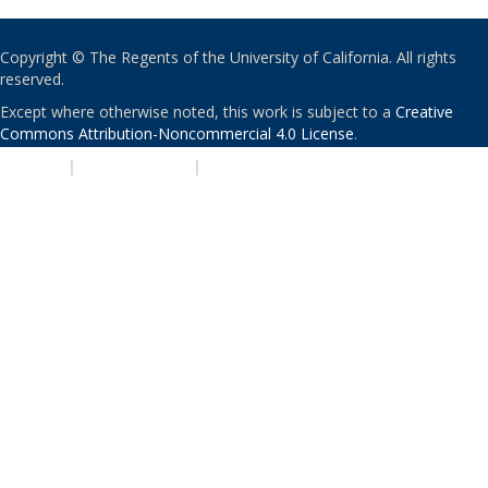
Copyright © The Regents of the University of California. All rights
reserved.
Except where otherwise noted, this work is subject to a
Creative
Commons Attribution-Noncommercial 4.0 License
.
PRIVACY
|
ACCESSIBILITY
|
NONDISCRIMINATION