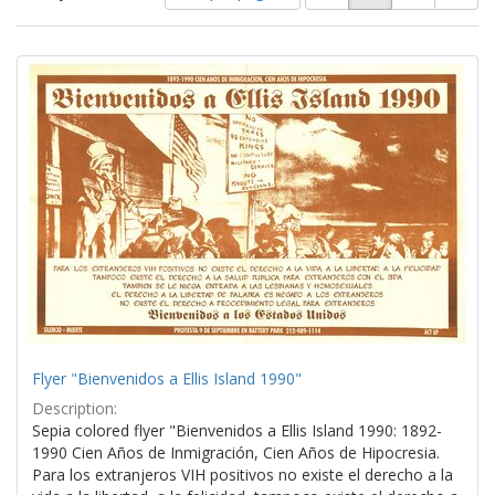
of
results
results
as:
Search
to
display
Results
per
page
Flyer "Bienvenidos a Ellis Island 1990"
Description:
Sepia colored flyer "Bienvenidos a Ellis Island 1990: 1892-
1990 Cien Años de Inmigración, Cien Años de Hipocresia.
Para los extranjeros VIH positivos no existe el derecho a la