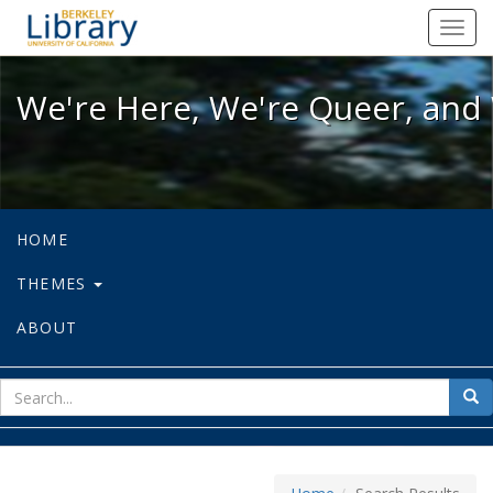
We're Here, We're Queer, and We're
Toggl
navig
We're Here, We're Queer, and 
HOME
THEMES
ABOUT
sear
Sea
for