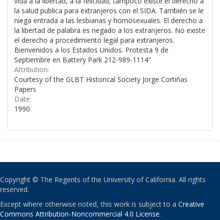
vida a la libertad, a la felicidad, tampoco existe el derecho a
la salud publica para extranjeros con el SIDA. También se le
niega entrada a las lesbianas y homosexuales. El derecho a
la libertad de palabra es negado a los extranjeros. No existe
el derecho a procedimiento legal para extranjeros.
Bienvenidos a los Estados Unidos. Protesta 9 de
Septiembre en Battery Park 212-989-1114"
Attribution:
Courtesy of the GLBT Historical Society Jorge Cortiñas
Papers
Date:
1990
Copyright © The Regents of the University of California. All rights
reserved.
Except where otherwise noted, this work is subject to a
Creative
Commons Attribution-Noncommercial 4.0 License
.