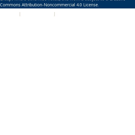
Commons Attribution-Noncommercial 4.0 License
.
PRIVACY
|
ACCESSIBILITY
|
NONDISCRIMINATION