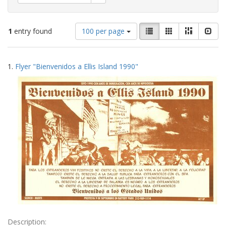
Number
View
List
Gallery
Masonry
Slid
1
entry found
100 per page
of
results
results
as:
Search
to
1.
Flyer "Bienvenidos a Ellis Island 1990"
display
Results
per
page
Description: