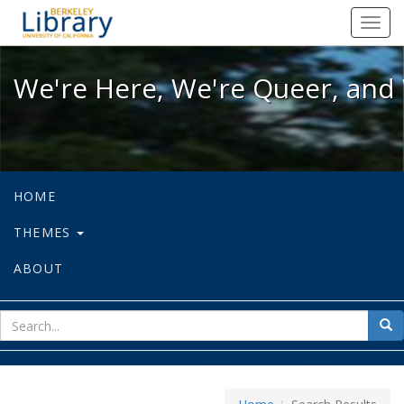
We're Here, We're Queer, and We're
Toggl
navig
We're Here, We're Queer, and 
HOME
THEMES
ABOUT
sear
Sea
for