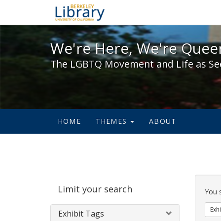
We're Here, We're Queer,
We're Here, We're Queer
The LGBTQ Movement and Life as Se
HOME
THEMES
ABOUT
Sear
Limit your search
Cons
You 
Exhi
Exhibit Tags