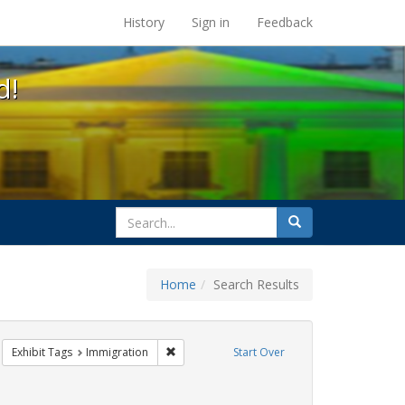
s at the UC Berkeley Library
History
Sign in
Feedback
d!
search
Search
for
Home
Search Results
IV/AIDS
move constraint Exhibit Tags: protest
Remove constraint Exhibit Tags: Immigration
Exhibit Tags
Immigration
Start Over