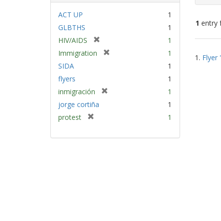
ACT UP
1
1
entry 
GLBTHS
1
[
HIV/AIDS
1
Sear
r
[
Immigration
1
1.
Flyer 
e
Resu
r
SIDA
1
m
e
flyers
1
o
m
v
[
inmigración
1
o
e
r
v
jorge cortiña
1
]
e
e
[
protest
1
m
]
r
o
e
v
m
e
o
]
v
e
]