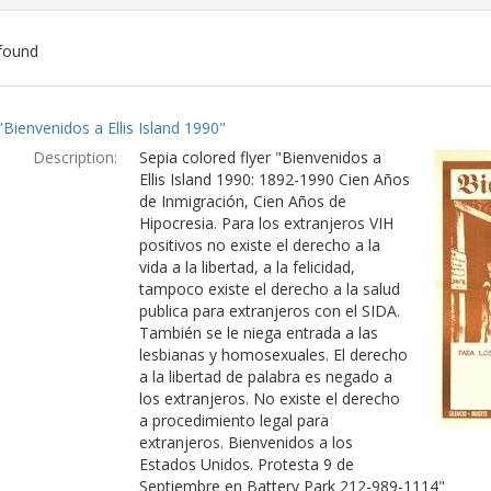
found
ch
"Bienvenidos a Ellis Island 1990"
lts
Description:
Sepia colored flyer "Bienvenidos a
Ellis Island 1990: 1892-1990 Cien Años
de Inmigración, Cien Años de
Hipocresia. Para los extranjeros VIH
positivos no existe el derecho a la
vida a la libertad, a la felicidad,
tampoco existe el derecho a la salud
publica para extranjeros con el SIDA.
También se le niega entrada a las
lesbianas y homosexuales. El derecho
a la libertad de palabra es negado a
los extranjeros. No existe el derecho
a procedimiento legal para
extranjeros. Bienvenidos a los
Estados Unidos. Protesta 9 de
Septiembre en Battery Park 212-989-1114"