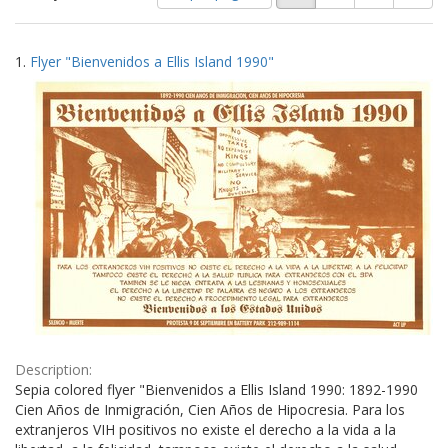
of
results
results
as:
Search
to
1.
Flyer "Bienvenidos a Ellis Island 1990"
display
Results
per
page
Description:
Sepia colored flyer "Bienvenidos a Ellis Island 1990: 1892-1990
Cien Años de Inmigración, Cien Años de Hipocresia. Para los
extranjeros VIH positivos no existe el derecho a la vida a la