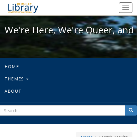
We're Here, We're Queer, and We're
Toggl
navig
We're Here, We're Queer, and 
HOME
THEMES
ABOUT
sear
Sea
for