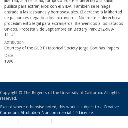
libertad, a la felicidad, tampoco existe el derecho a la salud
publica para extranjeros con el SIDA. También se le niega
entrada a las lesbianas y homosexuales. El derecho a la libertad
de palabra es negado a los extranjeros. No existe el derecho a
procedimiento legal para extranjeros. Bienvenidos a los Estados
Unidos. Protesta 9 de Septiembre en Battery Park 212-989-
1114"
Attribution:
Courtesy of the GLBT Historical Society Jorge Cortiñas Papers
Date:
1990
Copyright © The Regents of the University of California. All rights
reserved.
Except where otherwise noted, this work is subject to a
Creative
Commons Attribution-Noncommercial 4.0 License
.
PRIVACY
|
ACCESSIBILITY
|
NONDISCRIMINATION