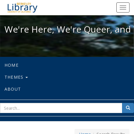
We're Here, We're Queer, and We're
Toggl
navig
We're Here, We're Queer, and 
HOME
THEMES
ABOUT
sear
Sea
for