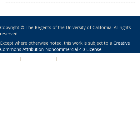
Copyright © The Regents of the University of California. All rights
reserved.
Except where otherwise noted, this work is subject to a
Creative
Commons Attribution-Noncommercial 4.0 License
.
PRIVACY
|
ACCESSIBILITY
|
NONDISCRIMINATION