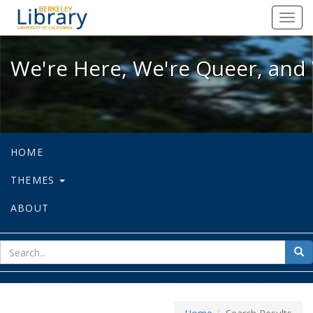
We're Here, We're Queer, and We're
Toggl
navig
We're Here, We're Queer, and 
HOME
THEMES
ABOUT
sear
Sea
for