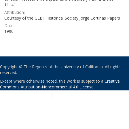
1114"
Attribution:
Courtesy of the GLBT Historical Society Jorge Cortiñas Papers
Date:
1990
Copyright © The Regents of the University of California. All rights
reserved.
Except where otherwise noted, this work is subject to a
Creative
Commons Attribution-Noncommercial 4.0 License
.
PRIVACY
|
ACCESSIBILITY
|
NONDISCRIMINATION