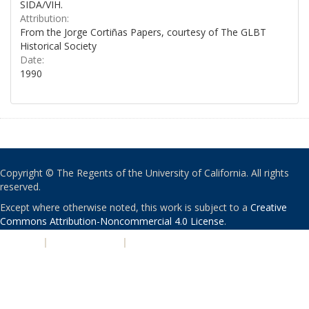
SIDA/VIH.
Attribution:
From the Jorge Cortiñas Papers, courtesy of The GLBT
Historical Society
Date:
1990
Copyright © The Regents of the University of California. All rights
reserved.
Except where otherwise noted, this work is subject to a
Creative
Commons Attribution-Noncommercial 4.0 License
.
PRIVACY
|
ACCESSIBILITY
|
NONDISCRIMINATION