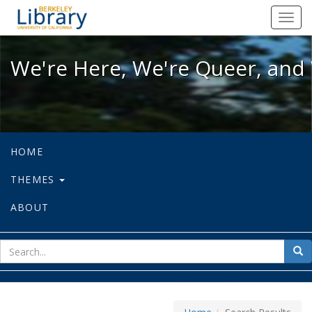
We're Here, We're Queer, and We're
Toggl
navig
We're Here, We're Queer, and 
HOME
THEMES
ABOUT
sear
Sea
for