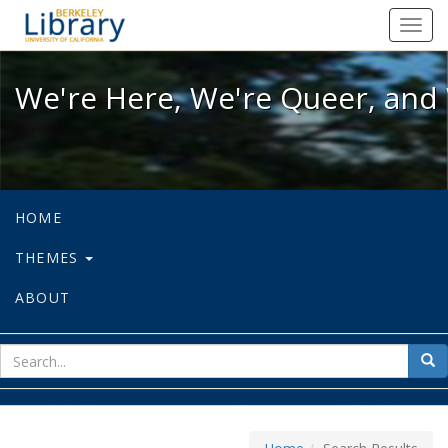
We're Here, We're Queer, and We're
Toggl
navig
We're Here, We're Queer, and 
HOME
THEMES
ABOUT
sear
Sea
for