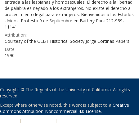
entrada a las lesbianas y homosexuales. El derecho a la libertad
de palabra es negado a los extranjeros. No existe el derecho a
procedimiento legal para extranjeros. Bienvenidos a los Estados
Unidos. Protesta 9 de Septiembre en Battery Park 212-989-
1114"
Attribution:
Courtesy of the GLBT Historical Society Jorge Cortiñas Papers
Date:
1990
Copyright © The Regents of the University of California. All rights
reserved.
Except where otherwise noted, this work is subject to a
Creative
Commons Attribution-Noncommercial 4.0 License
.
PRIVACY
|
ACCESSIBILITY
|
NONDISCRIMINATION