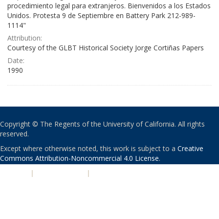
procedimiento legal para extranjeros. Bienvenidos a los Estados
Unidos. Protesta 9 de Septiembre en Battery Park 212-989-
1114"
Attribution:
Courtesy of the GLBT Historical Society Jorge Cortiñas Papers
Date:
1990
Copyright © The Regents of the University of California. All rights
reserved.
Except where otherwise noted, this work is subject to a
Creative
Commons Attribution-Noncommercial 4.0 License
.
PRIVACY
|
ACCESSIBILITY
|
NONDISCRIMINATION