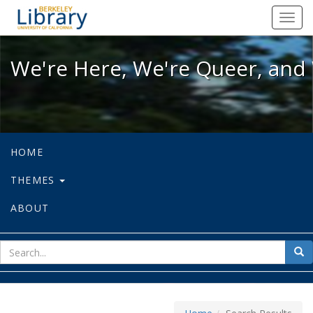
We're Here, We're Queer, and We're
Toggl
navig
We're Here, We're Queer, and 
HOME
THEMES
ABOUT
sear
Sea
for