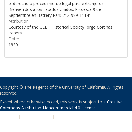
el derecho a procedimiento legal para extranjeros.
Bienvenidos a los Estados Unidos. Protesta 9 de
Septiembre en Battery Park 212-989-1114"
Attribution:
Courtesy of the GLBT Historical Society Jorge Cortiñas
Papers
Date:
1990
Copyright © The Regents of the University of California. All rights
reserved.
Except where otherwise noted, this work is subject to a
Creative
Commons Attribution-Noncommercial 4.0 License
.
PRIVACY
|
ACCESSIBILITY
|
NONDISCRIMINATION