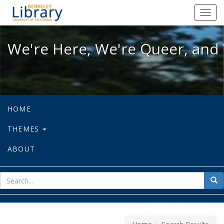
We're Here, We're Queer, and We're
Toggl
navig
We're Here, We're Queer, and 
HOME
THEMES
ABOUT
sear
Sea
for