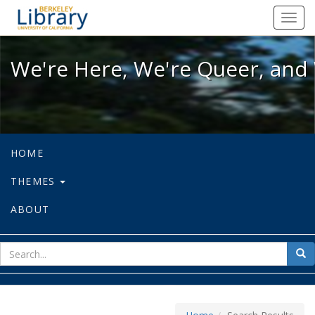
We're Here, We're Queer, and We're
Toggl
navig
We're Here, We're Queer, and 
HOME
THEMES
ABOUT
sear
Sea
for