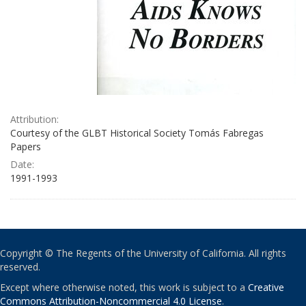
Attribution:
Courtesy of the GLBT Historical Society Tomás Fabregas
Papers
Date:
1991-1993
Copyright © The Regents of the University of California. All rights
reserved.
Except where otherwise noted, this work is subject to a
Creative
Commons Attribution-Noncommercial 4.0 License
.