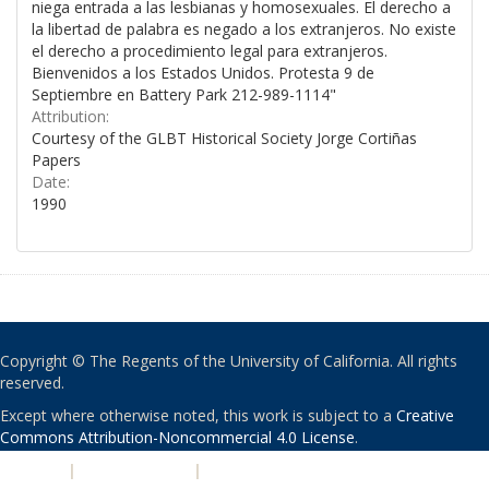
niega entrada a las lesbianas y homosexuales. El derecho a
la libertad de palabra es negado a los extranjeros. No existe
el derecho a procedimiento legal para extranjeros.
Bienvenidos a los Estados Unidos. Protesta 9 de
Septiembre en Battery Park 212-989-1114"
Attribution:
Courtesy of the GLBT Historical Society Jorge Cortiñas
Papers
Date:
1990
Copyright © The Regents of the University of California. All rights
reserved.
Except where otherwise noted, this work is subject to a
Creative
Commons Attribution-Noncommercial 4.0 License
.
PRIVACY
|
ACCESSIBILITY
|
NONDISCRIMINATION