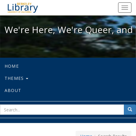
We're Here, We're Queer, and We're
Toggl
navig
We're Here, We're Queer, and 
HOME
THEMES
ABOUT
sear
Sea
for