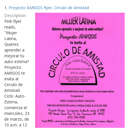
Search
to
1.
Proyecto AMIGOS flyer, Circulo de Amistad
display
Results
per
Description:
page
Pink flyer
reads,
"Mujer
Latina,
Quieres
aprender a
mejorar tu
auto-estima?
Proyecto
AMIGOS te
invita al
Circulo de
Amistad.
Ciclo: Auto-
Estima,
comienza el
miercoles, 23
de marzo, de
10 a.m. a 12