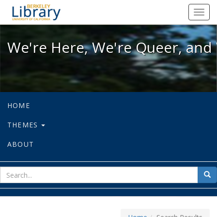
We're Here, We're Queer, and We're
Toggl
navig
We're Here, We're Queer, and 
HOME
THEMES
ABOUT
sear
Sea
for