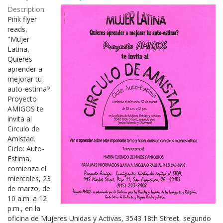
Results
per
Description:
page
Pink flyer
reads,
"Mujer
Latina,
Quieres
aprender a
mejorar tu
auto-estima?
Proyecto
AMIGOS te
invita al
Circulo de
Amistad.
Ciclo: Auto-
Estima,
comienza el
miercoles, 23
de marzo, de
10 a.m. a 12
p.m., en la
oficina de Mujeres Unidas y Activas, 3543 18th Street, segundo