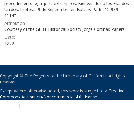
procedimiento legal para extranjeros. Bienvenidos a los Estados
Unidos. Protesta 9 de Septiembre en Battery Park 212-989-
1114"
Attribution:
Courtesy of the GLBT Historical Society Jorge Cortiñas Papers
Date:
1990
Copyright © The Regents of the University of California. All rights
reserved.
Except where otherwise noted, this work is subject to a
Creative
Commons Attribution-Noncommercial 4.0 License
.
PRIVACY
|
ACCESSIBILITY
|
NONDISCRIMINATION