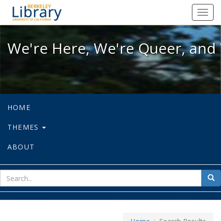
We're Here, We're Queer, and We're
Toggl
navig
We're Here, We're Queer, and 
HOME
THEMES
ABOUT
sear
Sea
for