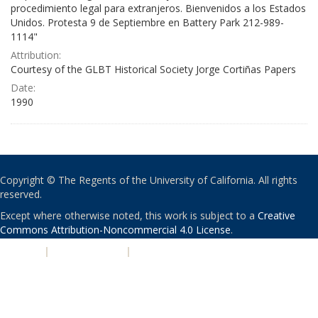
procedimiento legal para extranjeros. Bienvenidos a los Estados
Unidos. Protesta 9 de Septiembre en Battery Park 212-989-
1114"
Attribution:
Courtesy of the GLBT Historical Society Jorge Cortiñas Papers
Date:
1990
Copyright © The Regents of the University of California. All rights
reserved.
Except where otherwise noted, this work is subject to a
Creative
Commons Attribution-Noncommercial 4.0 License
.
PRIVACY
|
ACCESSIBILITY
|
NONDISCRIMINATION