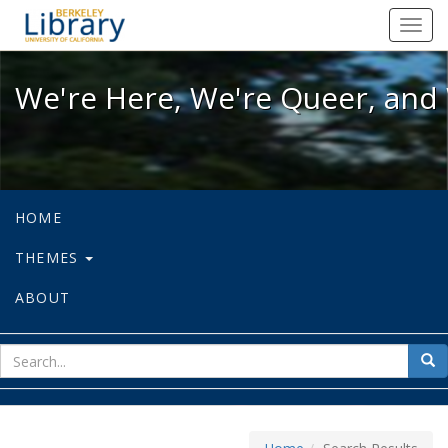
We're Here, We're Queer, and We're
Toggl
navig
We're Here, We're Queer, and 
HOME
THEMES
ABOUT
sear
Sea
for