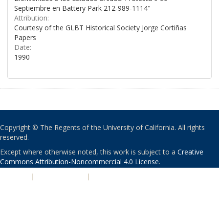
Septiembre en Battery Park 212-989-1114"
Attribution:
Courtesy of the GLBT Historical Society Jorge Cortiñas
Papers
Date:
1990
Copyright © The Regents of the University of California. All rights
reserved.
Except where otherwise noted, this work is subject to a
Creative
Commons Attribution-Noncommercial 4.0 License
.
PRIVACY
|
ACCESSIBILITY
|
NONDISCRIMINATION