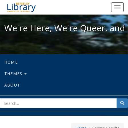
We're Here, We're Queer, and We're
Toggl
navig
We're Here, We're Queer, and 
HOME
THEMES
ABOUT
sear
Sea
for