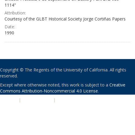
1114"
Attribution:
Courtesy of the GLBT Historical Society Jorge Cortiñas Papers
Date:
1990
Copyright © The Regents of the University of California. All rights
reserved.
Except where otherwise noted, this work is subject to a
Creative
Commons Attribution-Noncommercial 4.0 License
.
PRIVACY
|
ACCESSIBILITY
|
NONDISCRIMINATION