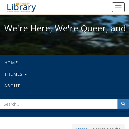
We're Here, We're Queer, and We're
Toggl
navig
We're Here, We're Queer, and 
HOME
THEMES
ABOUT
sear
Sea
for