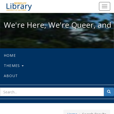
We're Here, We're Queer, and We're
Toggl
navig
We're Here, We're Queer, and 
HOME
THEMES
ABOUT
sear
Sea
for