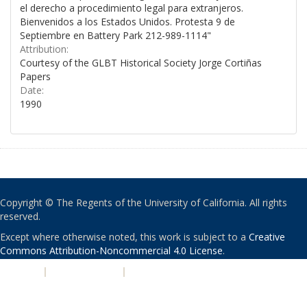
el derecho a procedimiento legal para extranjeros.
Bienvenidos a los Estados Unidos. Protesta 9 de
Septiembre en Battery Park 212-989-1114"
Attribution:
Courtesy of the GLBT Historical Society Jorge Cortiñas
Papers
Date:
1990
Copyright © The Regents of the University of California. All rights
reserved.
Except where otherwise noted, this work is subject to a
Creative
Commons Attribution-Noncommercial 4.0 License
.
PRIVACY
|
ACCESSIBILITY
|
NONDISCRIMINATION