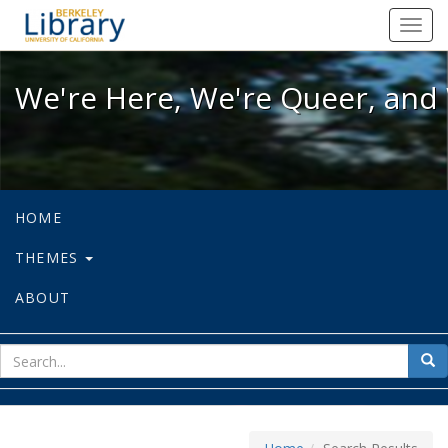
We're Here, We're Queer, and We're
Toggl
navig
We're Here, We're Queer, and 
HOME
THEMES
ABOUT
sear
Sea
for