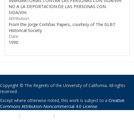
INMIGRATORIAS CONTRA LAS PERSONAS CON SIDA/VIH.
NO A LA DEPORTACION DE LAS PERSONAS CON
SIDA/VIH.
Attribution:
From the Jorge Cortiñas Papers, courtesy of The GLBT
Historical Society
Date:
1990
Copyright © The Regents of the University of California. All rights
reserved.
Except where otherwise noted, this work is subject to a
Creative
Commons Attribution-Noncommercial 4.0 License
.
PRIVACY
|
ACCESSIBILITY
|
NONDISCRIMINATION