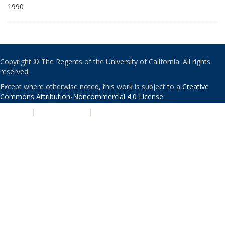
1990
Copyright © The Regents of the University of California. All rights
reserved.
Except where otherwise noted, this work is subject to a
Creative
Commons Attribution-Noncommercial 4.0 License
.
PRIVACY
|
ACCESSIBILITY
|
NONDISCRIMINATION