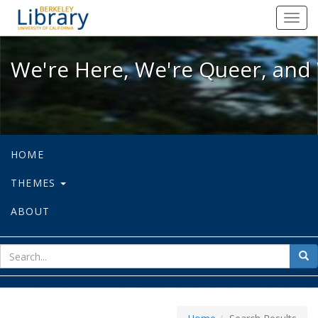
We're Here, We're Queer, and We're
Toggl
navig
We're Here, We're Queer, and 
HOME
THEMES
ABOUT
sear
Sea
for