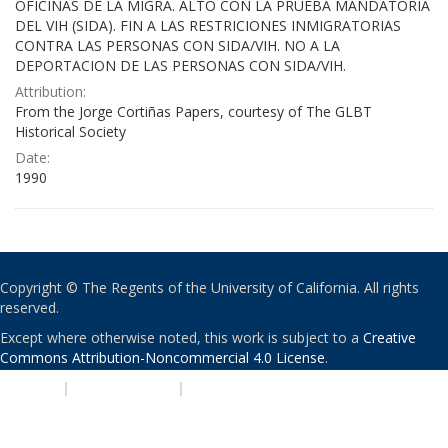
OFICINAS DE LA MIGRA. ALTO CON LA PRUEBA MANDATORIA
DEL VIH (SIDA). FIN A LAS RESTRICIONES INMIGRATORIAS
CONTRA LAS PERSONAS CON SIDA/VIH. NO A LA
DEPORTACION DE LAS PERSONAS CON SIDA/VIH.
Attribution:
From the Jorge Cortiñas Papers, courtesy of The GLBT
Historical Society
Date:
1990
Copyright © The Regents of the University of California. All rights
reserved.
Except where otherwise noted, this work is subject to a
Creative
Commons Attribution-Noncommercial 4.0 License
.
PRIVACY
|
ACCESSIBILITY
|
NONDISCRIMINATION