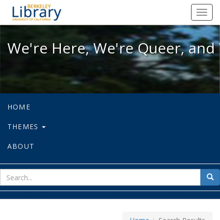
We're Here, We're Queer, and We're
Toggl
navig
We're Here, We're Queer, and 
HOME
THEMES
ABOUT
sear
Sea
for