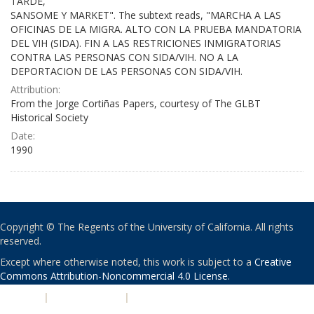
TARDE,
SANSOME Y MARKET". The subtext reads, "MARCHA A LAS
OFICINAS DE LA MIGRA. ALTO CON LA PRUEBA MANDATORIA
DEL VIH (SIDA). FIN A LAS RESTRICIONES INMIGRATORIAS
CONTRA LAS PERSONAS CON SIDA/VIH. NO A LA
DEPORTACION DE LAS PERSONAS CON SIDA/VIH.
Attribution:
From the Jorge Cortiñas Papers, courtesy of The GLBT
Historical Society
Date:
1990
Copyright © The Regents of the University of California. All rights
reserved.
Except where otherwise noted, this work is subject to a
Creative
Commons Attribution-Noncommercial 4.0 License
.
PRIVACY
|
ACCESSIBILITY
|
NONDISCRIMINATION