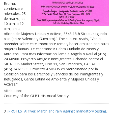
Estima,
comienza el
miercoles, 23
de marzo, de
10 a.m. a 12
p.m., en la
oficina de Mujeres Unidas y Activas, 3543 18th Street, segundo
piso (entre Valencia y Guerrero)." The subtext reads, "Ven a
aprender sobre este importante tema y hacer amistad con otras
mujeres latinas. Te esperamos! Habra Cuidado de Ninos y
Antojitos. Para mas informacion llama a Angela o Raul al (415)
243-8908. Proyecto Amigos: Immigrantes luchando contra el
SIDA. 995 Market Street, Piso 11, San Francisco, CA 94103,
(415) 243-8908. Proyecto AMIGOS es patrocinando por la
Coalicion para los Derechos y Servicios de los Immigrantes y
Refugiados, Gente Latina de Ambiente y Mujeres Unidas y
Activas."
Attribution:
Courtesy of the GLBT Historical Society
3.
¡PROTESTA! flyer: March and rally against mandatory testing,