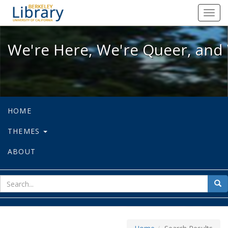
We're Here, We're Queer, and We're
Toggl
navig
We're Here, We're Queer, and 
HOME
THEMES
ABOUT
sear
Sea
for