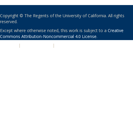
Copyright © The Regents of the University of California. All rights
reserved.
Except where otherwise noted, this work is subject to a
Creative
Commons Attribution-Noncommercial 4.0 License
.
PRIVACY
|
ACCESSIBILITY
|
NONDISCRIMINATION