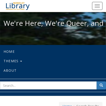
We're Here, We're Queer, and We're
Toggl
navig
We're Here, We're Queer, and 
HOME
THEMES
ABOUT
sear
Sea
for