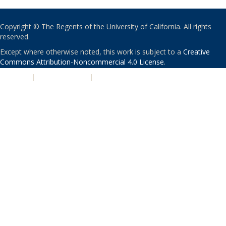
Copyright © The Regents of the University of California. All rights
reserved.
Except where otherwise noted, this work is subject to a
Creative
Commons Attribution-Noncommercial 4.0 License
.
PRIVACY
|
ACCESSIBILITY
|
NONDISCRIMINATION