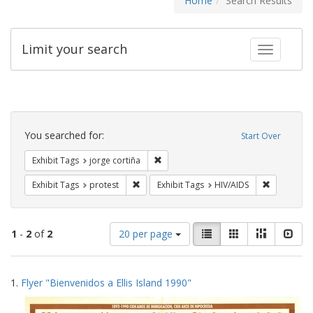
Home
Search Results
Limit your search
Toggle fac
Search
Constraints
You searched for:
Start Over
Remove constraint Exhibit Tags: jorge 
Exhibit Tags
jorge cortiña
Remove constraint Exhibit Tags: protest
Remove con
Exhibit Tags
protest
Exhibit Tags
HIV/AIDS
Number
View
List
Gallery
Masonry
Slid
1
-
2
of
2
20 per page
of
results
results
as:
Search
to
1.
Flyer "Bienvenidos a Ellis Island 1990"
display
Results
per
page