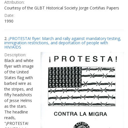
Attribution:
Courtesy of the GLBT Historical Society Jorge Cortiñas Papers
Date:
1990
2.
¡PROTESTA! flyer: March and rally against mandatory testing,
immigration restrictions, and deportation of people with
HIV/AIDS
Description:
Black and white
flyer with image
of the United
States flag with
barbed wire as
the stripes, and
fifty headshots
of Jesse Helms
as the stars.
The headline
reads,
"¡PROTESTA!