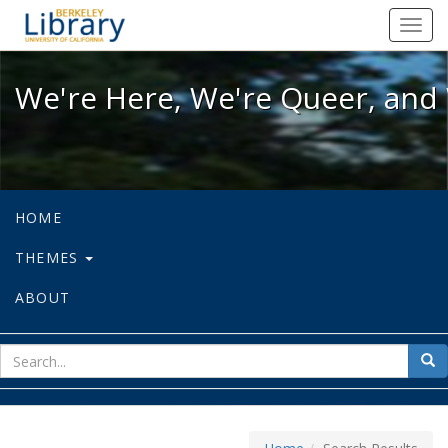
We're Here, We're Queer, and We're
Toggl
navig
We're Here, We're Queer, and 
HOME
THEMES
ABOUT
sear
Sea
for